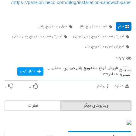
https://panelonlineco.com/blog/installation-sandwich-panel/
فیلم
نصب ساندویچ پانل
اجرای ساندویچ پانل
آموزش نصب ساندویچ پانل دیواری
آموزش نصب ساندویچ پانل سقفی
اموزش اجرای ساندویچ پنل
۲۷۷
فروش انواع ساندویچ پانل دیواری، سقفی و سردخانه ای
دنبال کردن
۰۵ آذر ۱۳۹۹
دانلود
بیشتر
۰
۰
ویدیوهای دیگر
نظرات