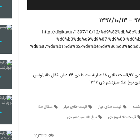
لب اینجا کلیک کنید](http://digikav.ir/1397/10/12/%d9%82%db%8c%d9%85%d8%aa-
%d8%b3%da%a9%d9%87-%d9%88-%d8%
%d8%a7%d8%b1%d8%b2-%d9%be%d9%86%d8%ac%d8
قیمت طلا ۱۳ دی ۹۷ روز پنجشنبه ۱۳۹۷/۱۰/۱۳ + قیمت سکه ۱۳ دی ۹۷,قیمت طلای ۱۸ عیار,قیمت طلای ۲۴ عیار,مثقال طلا,اونس
شنبه
قیمت طلای عیار
قیمت طلای عیار
مثقال طلا
قیمت طلا امروز دی
نرخ طلا سیزدهم دی
۲,۳۴۴