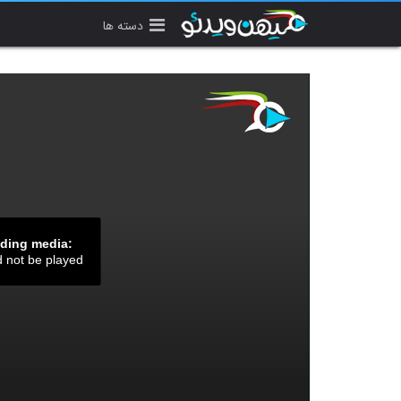
دسته ها
ading media:
d not be played