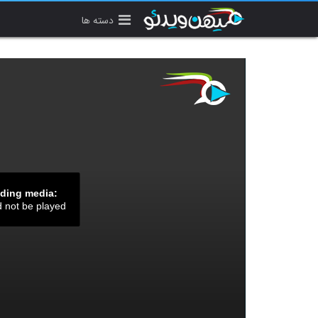
دسته ها
ading media:
d not be played