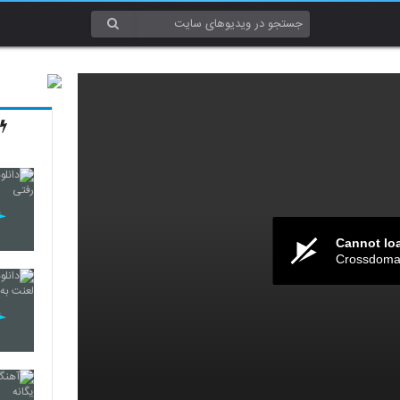
Cannot lo
Crossdomai