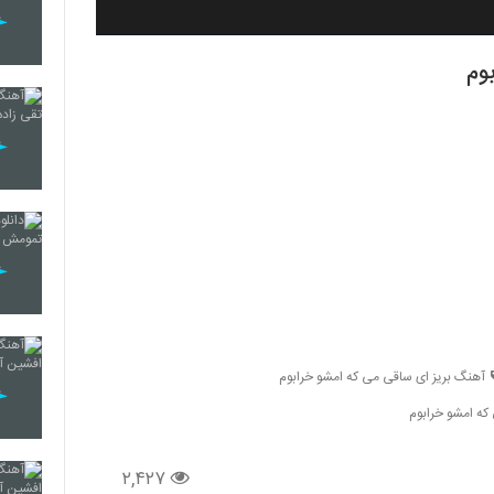
وم
آهنگ بریز ای ساقی می که امشو خرابوم
که امشو خرابوم
۲,۴۲۷