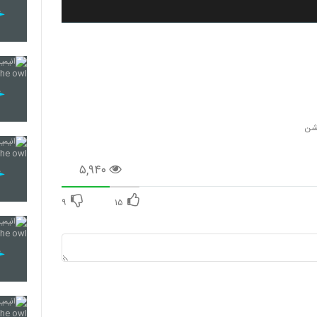
یشن
۵,۹۴۰
۹
۱۵