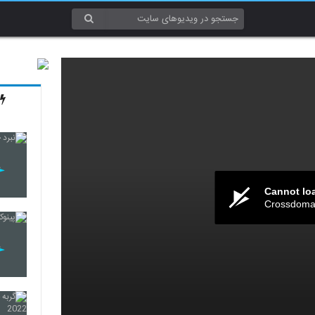
Cannot lo
Crossdomai