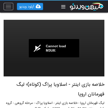
آپلود ویدیو
Toggle
vigation
Cannot load
M3U8:
خلاصه بازی اینتر - اسلاویا پراگ (کوتاه)؛ لیگ
قهرمانان اروپا
لیگ قهرمانان اروپا - خلاصه بازی اینتر - اسلاویا پراگ - مرحله گروهی - گروه