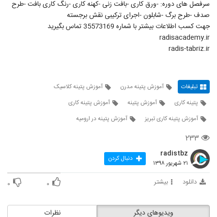
سرفصل های دوره: -ورق کاری -بافت زنی -کهنه کاری -رنگ کاری بافت -طرح
صدف -طرح برگ -شابلون -اجرای ترکیبی نقش برجسته
جهت کسب اطلاعات بیشتر با شماره 35573169 تماس بگیرید
radisacademy.ir
radis-tabriz.ir
تبلیغات
آموزش پتینه مدرن
آموزش پتینه کلاسیک
پتینه کاری
آموزش پتینه
آموزش پتینه کاری
آموزش پتینه کاری تبریز
آموزش پتینه در ارومیه
۲۳۳
radistbz
دنبال کردن
۲۱ شهریور ۱۳۹۸
دانلود
بیشتر
۰
۰
ویدیوهای دیگر
نظرات