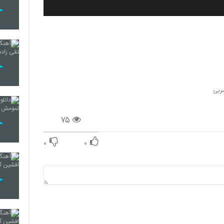
ربی
۷۵
۰
۰