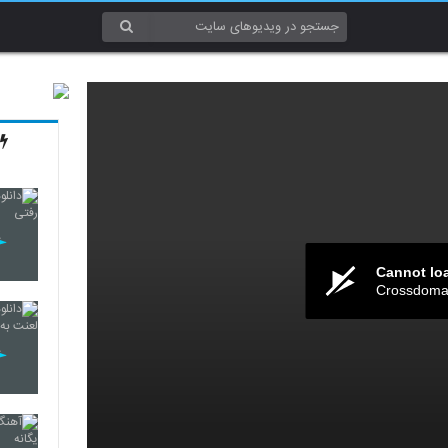
Cannot lo
Crossdomai