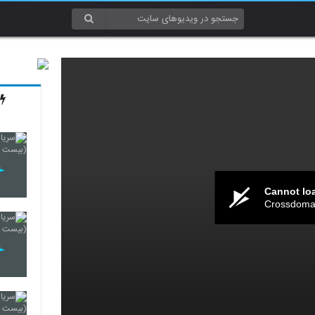
Cannot lo
Crossdomai