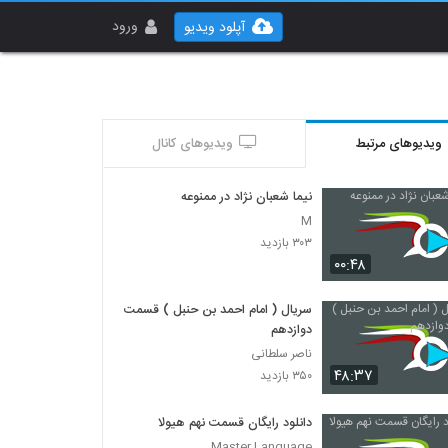
ورود
آپلود ویدیو
ویدیوهای مرتبط
ویدیوهای کانال
نیما شعبان نژاد در ممنوعه
M
۳۰۳ بازدید
۰۰:۴۸
سریال ( امام احمد بن حنبل ) قسمت
دوازدهم
ناصر سلطانی
۴۸:۳۷
۳۵۰ بازدید
دانلود رایگان قسمت نهم هیولا
Master Language