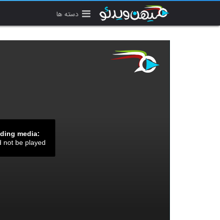
دسته ها
ading media:
d not be played