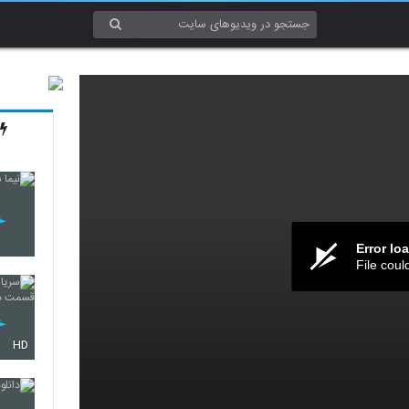
Error lo
File coul
HD