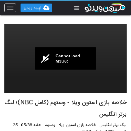
آپلود ویدیو
Toggle
vigation
Cannot load
M3U8:
خلاصه بازی استون ویلا - وستهم (کامل NBC)؛ لیگ
برتر انگلیس
لیگ برتر انگلیس - خلاصه بازی استون ویلا - وستهم - هفته 05/38 - 25