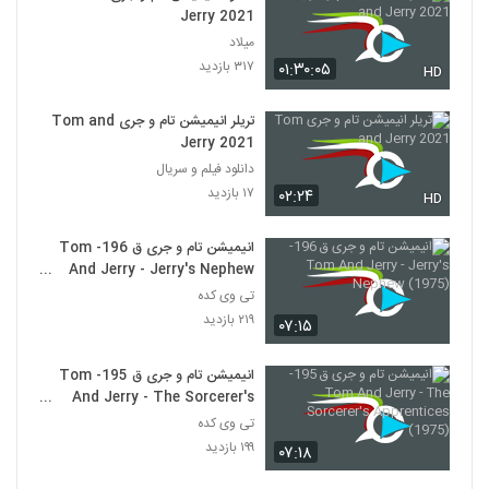
Jerry 2021
میلاد
۳۱۷ بازدید
۰۱:۳۰:۰۵
HD
تریلر انیمیشن تام و جری Tom and
Jerry 2021
دانلود فیلم و سریال
۱۷ بازدید
۰۲:۲۴
HD
انیمیشن تام و جری ق 196- Tom
And Jerry - Jerry's Nephew
(1975)
تی وی کده
۲۱۹ بازدید
۰۷:۱۵
انیمیشن تام و جری ق 195- Tom
And Jerry - The Sorcerer's
Apprentices (1975)
تی وی کده
۱۹۹ بازدید
۰۷:۱۸