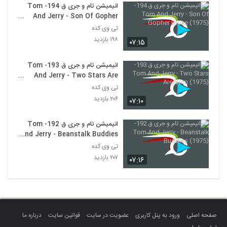
انیمیشن تام و جری ق 194- Tom
And Jerry - Son Of Gopher
Broke (1975)
تی وی کده
۱۹۸ بازدید
۰۷:۱۵
انیمیشن تام و جری ق 193- Tom
And Jerry - Two Stars Are
Born (1975)
تی وی کده
۲۰۶ بازدید
۰۷:۱۰
انیمیشن تام و جری ق 192- Tom
And Jerry - Beanstalk Buddies
(1975)
تی وی کده
۲۰۷ بازدید
۰۷:۱۶
صفحه اصلی
ورود به پنل کاربری
عضویت در سایت
قوانین سایت
درباره ما