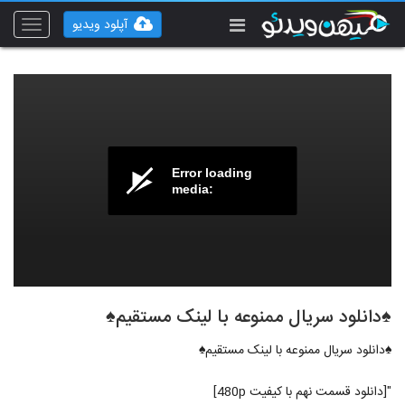
آپلود ویدیو
Toggle
vigation
Error loading
media:
♠دانلود سریال ممنوعه با لینک مستقیم♠
♠دانلود سریال ممنوعه با لینک مستقیم♠
"[دانلود قسمت نهم با کیفیت 480p]