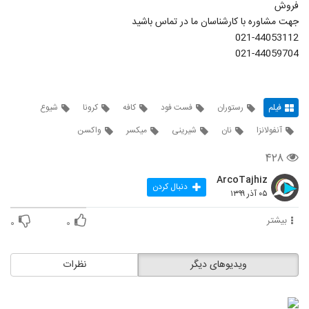
فروش
جهت مشاوره با کارشناسان ما در تماس باشید
021-44053112
021-44059704
فیلم
رستوران
فست فود
کافه
کرونا
شیوع
آنفولانزا
نان
شیرینی
میکسر
واکسن
۴۲۸
ArcoTajhiz
دنبال کردن
۰۵ آذر ۱۳۹۹
بیشتر
۰
۰
ویدیوهای دیگر
نظرات