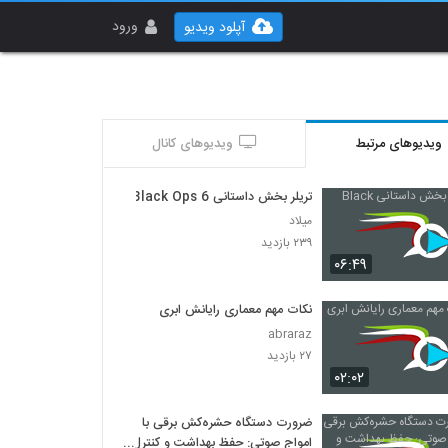
ورود
آپلود ویدیو
ویدیوهای مرتبط
ویدیوهای کانال
تریلر بخش داستانی Black Ops 6
میلاد
۲۳۹ بازدید
۰۶:۴۹
نکات مهم معماری رایانش ابری
abraraz
۲۷ بازدید
۰۲:۰۲
ضرورت دستگاه حشره‌کش برقی با
امواج صوتی: حفظ بهداشت و کنترل