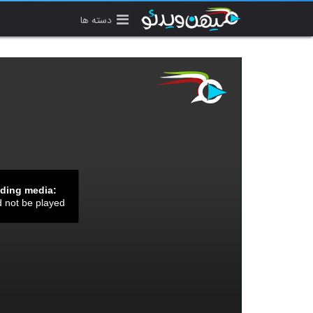
دسته ها
ading media:
d not be played