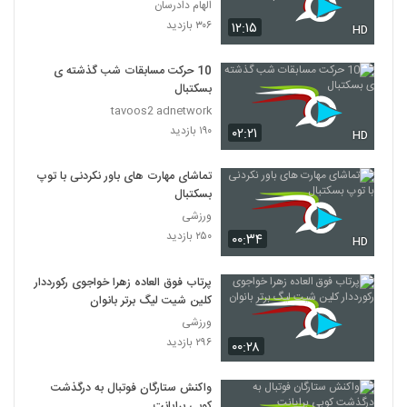
Episode 38 short cut
الهام دادرسان
۳۰۶ بازدید
۱۲:۱۵
HD
10 حرکت مسابقات شب گذشته ی
بسکتبال
tavoos2 adnetwork
۱۹۰ بازدید
۰۲:۲۱
HD
تماشای مهارت های باور نکردنی با توپ
بسکتبال
ورزشی
۲۵۰ بازدید
۰۰:۳۴
HD
پرتاب فوق‌ العاده زهرا خواجوی رکورددار
کلین شیت لیگ برتر بانوان
ورزشی
۲۹۶ بازدید
۰۰:۲۸
واکنش ستارگان فوتبال به درگذشت
کوبی برایانت