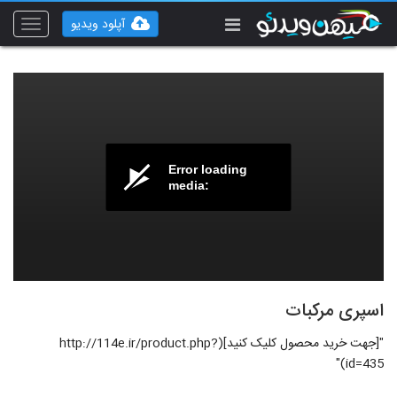
آپلود ویدیو
Toggle
vigation
Error loading
media:
اسپری مرکبات
"[جهت خرید محصول کلیک کنید](http://114e.ir/product.php?
id=435)"