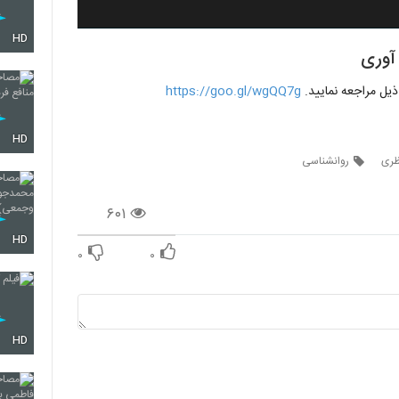
HD
آوری
ذیل مراجعه نمایید.
https://goo.gl/wgQQ7g
HD
ظری
روانشناسی
۶۰۱
HD
۰
۰
HD