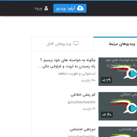
ورود
آپلود ویدیو
ویدیوهای مرتبط
ویدیوهای کانال
چگونه به خواسته های خود برسیم ؟
راه رسیدن به ثروت و فراوانی مالی
چیست؟
تندخوانی و تقویت حافظه
۰۱:۲۹
۱۷۰ بازدید
کم رمقی اخلاقی
gooshecheshm
۲۱ بازدید
۰۲:۴۰
دوراهی اجتماعی
gooshecheshm