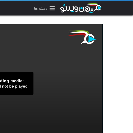
دسته ها
ading media:
d not be played