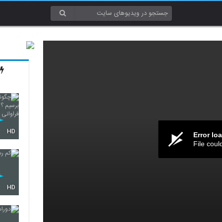
HD
Error lo
File coul
HD