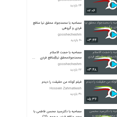
۲۶ بازدید
۰۲:۰۶
مصاحبه با محمدجواد محقق نیا منافع
فردی و گروهی
gooshecheshm
۰۳:۴۴
۲۰ بازدید
مصاحبه با حجت الاسلام
محمدجوادمحقق نیا(منافع فردی
وجمعی)
gooshecheshm
۰۳:۴۸
۲۲ بازدید
فیلم کوتاه من حقیقت را دیدم
Hossein Zahmatkesh
۳۰ بازدید
۰۵:۳۶
مصاحبه با دکترسید محسن فاطمی با
محور منافع فردی و جمعی(2)