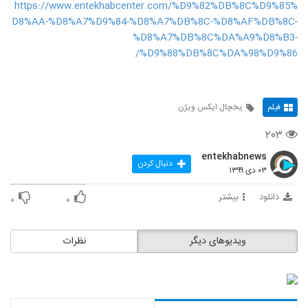
https://www.entekhabcenter.com/%D9%82%DB%8C%D9%85%
D8%AA-%D8%A7%D9%84-%D8%A7%DB%8C-%D8%AF%DB%8C-
%D8%A7%DB%8C%DA%A9%D8%B3-
%D9%88%DB%8C%DA%98%D9%86/
فیلم
یخچال ایکس ویژن
۲۰۳
entekhabnews
دنبال کردن
۰۳ دی ۱۳۹۹
دانلود
بیشتر
۰
۰
ویدیوهای دیگر
نظرات