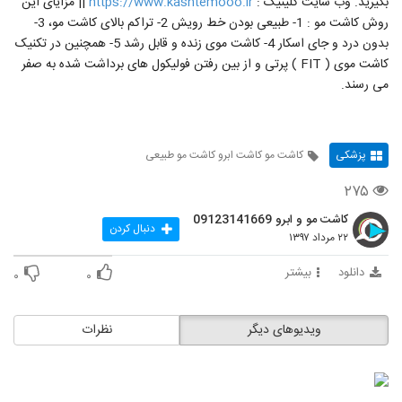
بگیرید. وب سایت کلینیک :
https://www.kashtemooo.ir
|| مزایای این
روش کاشت مو : 1- طبیعی بودن خط رویش 2- تراکم بالای کاشت مو، 3-
بدون درد و جای اسکار 4- کاشت موی زنده و قابل رشد 5- همچنین در تکنیک
کاشت موی ( FIT ) پرتی و از بین رفتن فولیکول های برداشت شده به صفر
می رسند.
پزشکی
کاشت مو کاشت ابرو کاشت مو طبیعی
۲۷۵
کاشت مو و ابرو 09123141669
دنبال کردن
۲۲ مرداد ۱۳۹۷
دانلود
بیشتر
۰
۰
ویدیوهای دیگر
نظرات