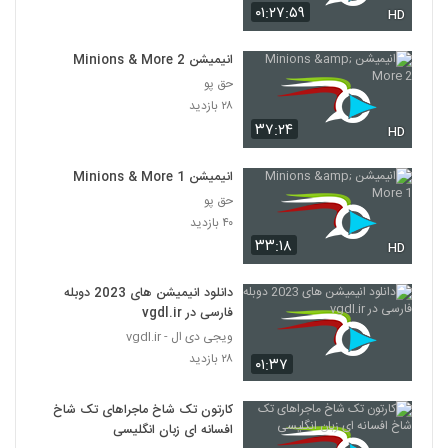
۰۱:۲۷:۵۹
HD
انیمیشن Minions & More 2
حق پو
۲۸ بازدید
۳۷:۲۴
HD
انیمیشن Minions & More 1
حق پو
۴۰ بازدید
۳۳:۱۸
HD
دانلود انیمیشن های 2023 دوبله
فارسی در vgdl.ir
ویجی دی ال - vgdl.ir
۲۸ بازدید
۰۱:۳۷
کارتون تک شاخ ماجراهای تک شاخ
افسانه ای زبان انگلیسی