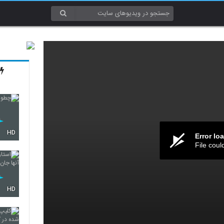
HD
Error lo
File coul
HD