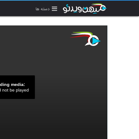
دسته ها
ading media:
d not be played