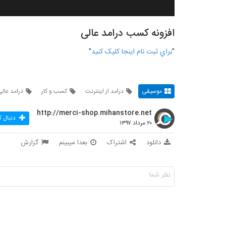
افزونه کسب درامد عالی
"
براي ثبت نام اينجا کليک کنيد
"
موسیقی
درامد از اینترنت
کسب و کار
درامد عالی
http://merci-shop.mihanstore.net
دنبال ک
۲۰ مرداد ۱۳۹۷
دانلود
اشتراک
بعدا میبینم
گزارش