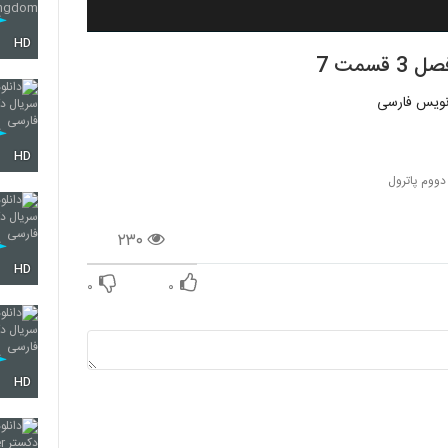
HD
HD
دووم پاترول
۲۳۰
HD
۰
۰
HD