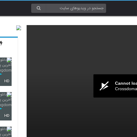
HD
Cannot lo
Crossdomai
HD