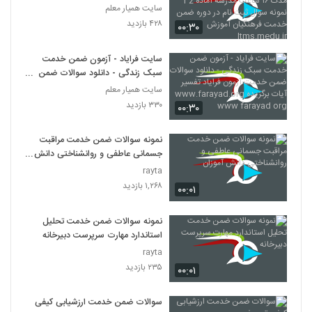
ساعت مدرسه آماده 2 1 نمونه سوال
سایت همیار معلم
ثبت نام در دوره ضمن خدمت
۴۲۸ بازدید
۰۰:۳۰
فرهنگیان آموزش ltms.medu.ir
سایت فرایاد - آزمون ضمن خدمت
سبک زندگی - دانلود سوالات ضمن
خدمت آزمون فرایاد تفسیر آیات
سایت همیار معلم
برگزیده www.farayad.org www
۳۳۰ بازدید
۰۰:۳۰
farayad org
نمونه سوالات ضمن خدمت مراقبت
جسمانی عاطفی و روانشناختی دانش
آموزان
rayta
۱,۲۶۸ بازدید
۰۰:۰۱
نمونه سوالات ضمن خدمت تحلیل
استاندارد مهارت سرپرست دبیرخانه
rayta
۲۳۵ بازدید
۰۰:۰۱
سوالات ضمن خدمت ارزشیابی کیفی