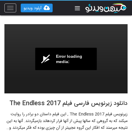
آپلود ویدیو
Toggle
vigation
Error loading
media:
دانلود زیرنویس فارسی فیلم The Endless 2017
زیرنویس فیلم The Endless 2017 , این فیلم داستان دو برادر را روایت
می‎کند که به گروهی که سال‎ها پیش از آنها فرار کرده‎اند بازمی‎گردند. آنها به این
نتیجه می‎رسند که افکار این گروه عجیب‎تر از آن چیزی بوده که فکر می‎کردند و…