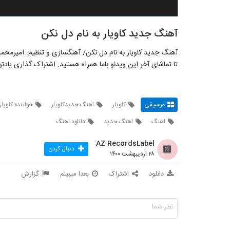
آهنگ جدید کاویار به نام دل نکن
آهنگ جدید کاویار به نام دل نکن/ آهنگسازی و تنظیم: امیرمحمد 
تا تماشای آخر این ویدئو باما همراه هستید. اشتراک گذاری یادتو
موسیقی
کاویار
اهنگ جدیدکاویار
خواننده کاویار
اهنگ
اهنگ جدید
دانلود اهنگ
AZ RecordsLabel
دنبال کردن
۲۸ اردیبهشت ۱۴۰۰
دانلود
اشتراک
بعدا میبینم
گزارش