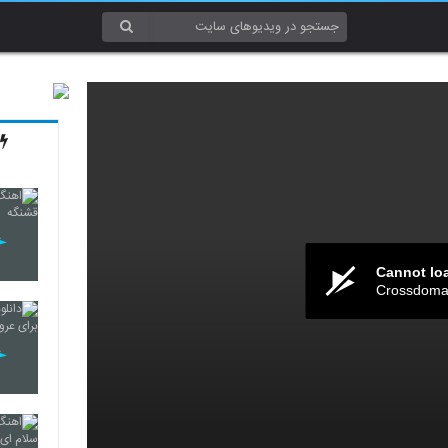
Cannot lo
Crossdomai