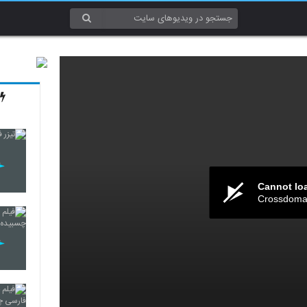
Cannot lo
Crossdomai