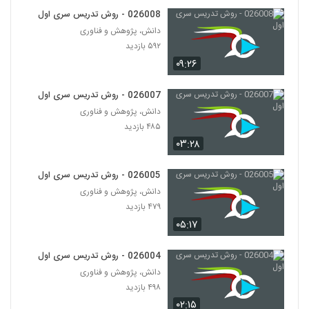
026008 - روش تدریس سری اول
026024 - ارائه موثر (12)
دانش، پژوهش و فناوری
۵۳۲ بازدید
24
۵۹۲ بازدید
۰۹:۲۶
026025 - ارائه موثر (13)
026007 - روش تدریس سری اول
۳۷۹ بازدید
25
دانش، پژوهش و فناوری
۴۸۵ بازدید
026026 - Developing the 4 C's
۰۳:۲۸
through PBL
26
۳۲۳ بازدید
026005 - روش تدریس سری اول
026027 - Teaching Methods for
دانش، پژوهش و فناوری
Inspiring the Students of the Future
۴۷۹ بازدید
27
۲۸۳ بازدید
۰۵:۱۷
026028 - Andragogy: 1.The Adult
Learner
026004 - روش تدریس سری اول
28
۲۳۹ بازدید
دانش، پژوهش و فناوری
۴۹۸ بازدید
026029 - Andragogy:
۰۲:۱۵