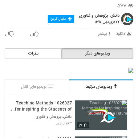
12
۵۳۳
دانش، پژوهش و فناوری
026013 - ارائه موثر (1)
دنبال کردن
۲۲ فروردین ۱۳۹۷
۳۷۸ بازدید
13
دانلود
بیشتر
۰
۰
026014 - ارائه موثر (2)
۳۷۵ بازدید
14
ویدیوهای دیگر
نظرات
026015 - ارائه موثر (3)
۳۷۹ بازدید
15
ویدیوهای مرتبط
ویدیوهای کانال
026016 - ارائه موثر (4)
۴۶۰ بازدید
16
026027 - Teaching Methods
for Inspiring the Students of
the Future
026017 - ارائه موثر (5)
دانش، پژوهش و فناوری
۵۱۶ بازدید
۲۸۳ بازدید
۱۷:۴۱
17