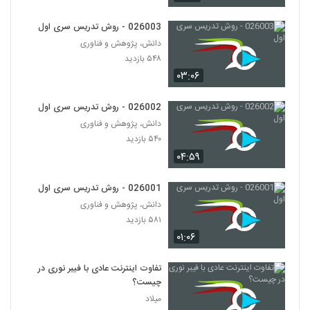
2.Characteristics of the Adult
29
Learner
۲۵۵ بازدید
026003 - روش تدریس سری اول
دانش، پژوهش و فناوری
026030 - Andragogy: 3.Strategies
for Instruction
۵۴۸ بازدید
30
۳۱۱ بازدید
۰۳:۰۶
026031 - Andragogy: 4.Andragogy vs
026002 - روش تدریس سری اول
Pedagogy (A Comparison of
31
Learners)
دانش، پژوهش و فناوری
۲۵۶ بازدید
۵۴۰ بازدید
026032 - Andragogy: 5.Andragogy vs
۰۴:۵۹
Pedagogy (A Comparison of
32
Process)
۲۷۷ بازدید
026001 - روش تدریس سری اول
دانش، پژوهش و فناوری
026033 - Neuroscience and learning
۵۸۱ بازدید
workshop
33
۲۵۹ بازدید
۰۱:۰۶
026034 - How Students Learn:
تفاوت اینترنت عادی با فیبر نوری در
Strategies for Teaching from the
چیست؟
34
Psychology of Learning
۲۵۶ بازدید
میلاد