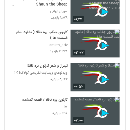
Shaun the Sheep
Farmageddon 2019
سریال ایرانی
۱,۸۷۸ بازدید
۰۱:۲۵
کارتون جذاب بره ناقلا ( دانلود تمام
قسمت ها )
amirm_adv
۲,۳۷۸ بازدید
۰۳:۰۲
تیتراژ و شعر کارتون بره ناقلا
ویدئوهای وبسایت تفریحی کولاک91.آی آر|koolak91.ir
۸,۶۶۲ بازدید
۰۰:۵۲
کارتون بره ناقلا / قطعه گمشده
M
۲۴۵ بازدید
۰۷:۰۰