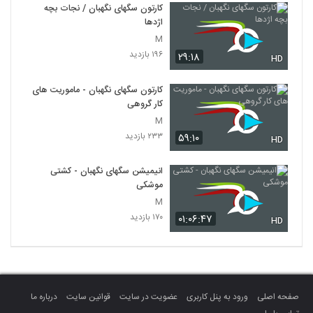
کارتون سگهای نگهبان / نجات بچه
اژدها
M
۱۹۶ بازدید
۲۹:۱۸
HD
کارتون سگهای نگهبان - ماموریت های
کار گروهی
M
۲۳۳ بازدید
۵۹:۱۰
HD
انیمیشن سگهای نگهبان - کشتی
موشکی
M
۱۷۰ بازدید
۰۱:۰۶:۴۷
HD
صفحه اصلی
ورود به پنل کاربری
عضویت در سایت
قوانین سایت
درباره ما