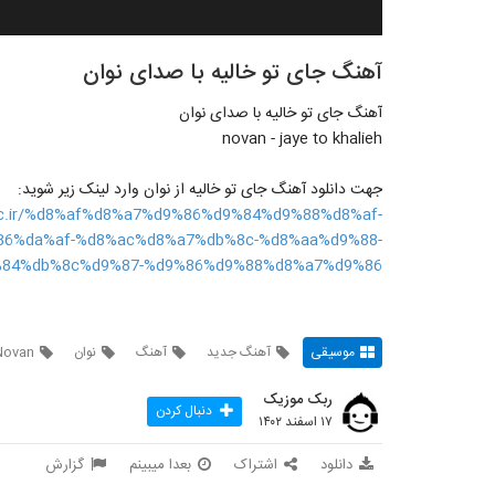
آهنگ جای تو خالیه با صدای نوان
آهنگ جای تو خالیه با صدای نوان
novan - jaye to khalieh
جهت دانلود آهنگ جای تو خالیه از نوان وارد لینک زیر شوید:
sic.ir/%d8%af%d8%a7%d9%86%d9%84%d9%88%d8%af-
6%da%af-%d8%ac%d8%a7%db%8c-%d8%aa%d9%88-
84%db%8c%d9%87-%d9%86%d9%88%d8%a7%d9%86/
موسیقی
آهنگ جدید
آهنگ
نوان
Novan
ربک موزیک
دنبال کردن
۱۷ اسفند ۱۴۰۲
دانلود
اشتراک
بعدا میبینم
گزارش