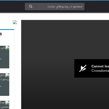
Cannot lo
Crossdomai