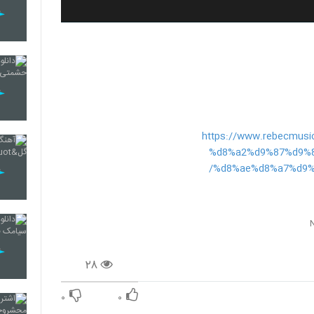
https://www.rebecmu
%d8%a2%d9%87%d9%8
%d8%ae%d8%a7%d9%
۲۸
۰
۰