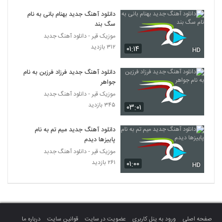
آهنگ رفت از حسین راد(پاپ)
دانلود آهنگ جدید بهنام بانی به نام
۲۹۸ بازدید
2178
سگ بند
موزیک قیر - دانلود آهنگ جدبد
موزیک زیبای لحظه به لحظه باهاتم از سعید
۳۱۲ بازدید
۰۱:۱۴
HD
ساینس
2179
۲۶۸ بازدید
دانلود آهنگ جدید فرزاد فرزین به نام
جواهر
آهنگ حسین آزادی بنام چرا نبودی
موزیک قیر - دانلود آهنگ جدبد
۲۴۰ بازدید
2180
۳۴۵ بازدید
۰۳:۰۱
Farshid Shabani Bebakhsh
دانلود آهنگ جدید میم تم به نام
۲۵۴ بازدید
2181
پاییزها دیدم
موزیک قیر - دانلود آهنگ جدبد
۲۶۱ بازدید
۰۱:۰۰
Saeed Aram Ki Sokoutamo Shenide
HD
۲۲۶ بازدید
2182
دانلود آهنگ مانی زندی خودت خواستی
۲۴۳ بازدید
2183
صفحه اصلی
ورود به پنل کاربری
عضویت در سایت
قوانین سایت
درباره ما