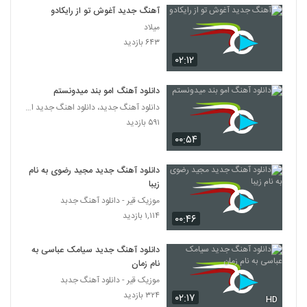
دانلود آهنگ دل منو بردی از شهرام جمالی
آهنگ جدید آغوش تو از رایکادو
۴۱۹ بازدید
2114
میلاد
۶۴۳ بازدید
۰۲:۱۲
Shahrad Aramesh
۲۳۸ بازدید
2115
دانلود آهنگ امو بند میدونستم
دانلود آهنگ جدید، دانلود اهنگ جدید ایرانی
Shahram Rajabi Borje Khali
۵۹۱ بازدید
۲۵۹ بازدید
2116
۰۰:۵۴
دانلود آهنگ تنهام نذار از شهرام ستاری به
دانلود آهنگ جدید مجید رضوی به نام
همراه متن ترانه
زیبا
2117
۲۶۹ بازدید
موزیک قیر - دانلود آهنگ جدبد
۱,۱۱۴ بازدید
۰۰:۴۶
دانلود آهنگ شهرام شرقی آینده چه خواهد شد
(Shahram Sharghi Ayande Che
2118
Khaahad Shod)
۲۶۶ بازدید
دانلود آهنگ جدید سیامک عباسی به
نام زمان
دانلود آهنگ شهرام زندی تو برگشتی
موزیک قیر - دانلود آهنگ جدبد
(Shahram Zandi To Bargashti)
۳۲۴ بازدید
۰۲:۱۷
2119
HD
۳۴۰ بازدید