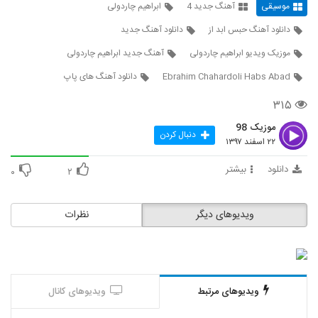
موسیقی
آهنگ جدید 4
ابراهیم چاردولی
2108
۳۱۸ بازدید
دانلود آهنگ حبس ابد از
دانلود آهنگ جدید
دانلود آهنگ جدید و زیبای پوریا سلیمانی با نام
موزیک ویدیو ابراهیم چاردولی
آهنگ جدید ابراهیم چاردولی
نمیشه که
2109
۲۸۸ بازدید
Ebrahim Chahardoli Habs Abad
دانلود آهنگ های پاپ
موزیک زیبای حالا حالاها (رمیکس) از مرتضی
۳۱۵
پاشایی
2110
۳۷۶ بازدید
موزیک 98
دنبال کردن
۲۲ اسفند ۱۳۹۷
آهنگ فاتح نورایی بنام دلخورم ازت
دانلود
بیشتر
۴۱۶ بازدید
۰
۲
2111
موزیک زیبای یار شیرین (رمیکس) از مجتبی
ویدیوهای دیگر
نظرات
دربیدی
2112
۲,۸۶۸ بازدید
دانلود آهنگ ماه شب من از شهرام جعفری
۳۶۷ بازدید
2113
ویدیوهای مرتبط
ویدیوهای کانال