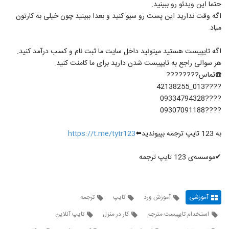
حتما این ویدئو رو ببینید.
اگه وقت ندارید این پست رو سیو کنید و بعدا ببینید چون خیلی به کارتون
میاد.
اگه تایپیست هستید میتونید داخل سایت ما ثبت نام و کسب درآمد کنید.
هر سوالی راجع به تایپیست شدن دارید برای ما کامنت کنید.
☎️تماس????????
????013_42138255
????09334794328
????09307091188
به ‌123‌ تایپ‌ ترجمه‌ بپیوندید⬅️
https://t.me/tytr123
✔موسسه‌ی 123 تایپ ترجمه
آموزشی
آموزش ورد
تایپ
ترجمه
استخدام تایپیست مترجم
کار در منزل
تایپ آنلاین