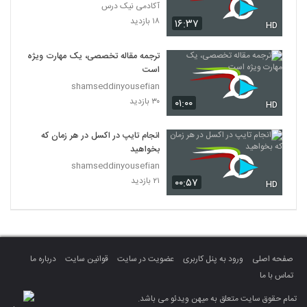
آکادمی نیک درس
۱۸ بازدید
۱۶:۳۷
HD
ترجمه مقاله تخصصی، یک مهارت ویژه
است
shamseddinyousefian
۳۰ بازدید
۰۱:۰۰
HD
انجام تایپ در اکسل در هر زمان که
بخواهید
shamseddinyousefian
۲۱ بازدید
۰۰:۵۷
HD
صفحه اصلی
ورود به پنل کاربری
عضویت در سایت
قوانین سایت
درباره ما
تماس با ما
تمام حقوق سایت متعلق به میهن ویدئو می باشد.