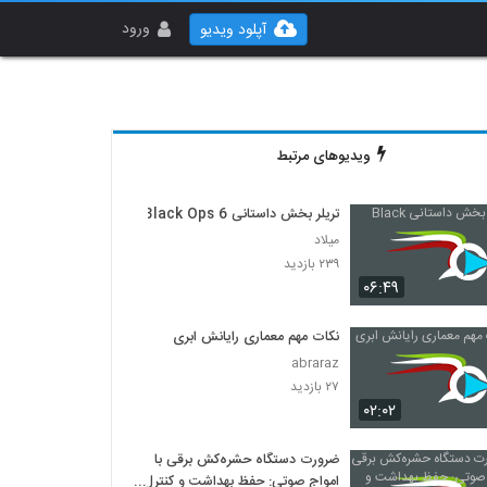
ورود
آپلود ویدیو
ویدیوهای مرتبط
تریلر بخش داستانی Black Ops 6
میلاد
۲۳۹ بازدید
۰۶:۴۹
نکات مهم معماری رایانش ابری
abraraz
۲۷ بازدید
۰۲:۰۲
ضرورت دستگاه حشره‌کش برقی با
امواج صوتی: حفظ بهداشت و کنترل