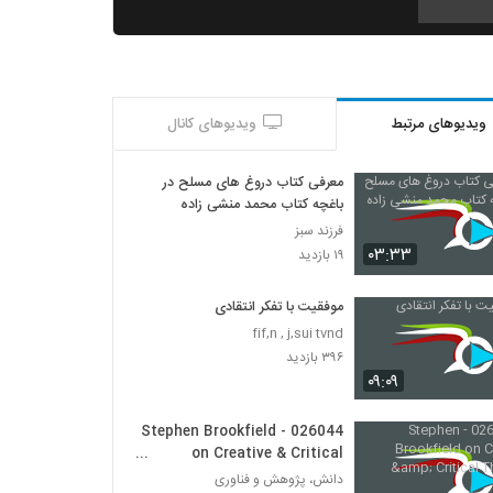
030044 - نظریه دانش
۵۲۶ بازدید
ویدیوهای مرتبط
ویدیوهای کانال
030045 - نظریه دانش
۵۲۱ بازدید
معرفی کتاب دروغ های مسلح در
باغچه کتاب محمد منشی زاده
030046 - نظریه دانش
فرزند سبز
۵۳۴ بازدید
۰۳:۳۳
۱۹ بازدید
موفقیت با تفکر انتقادی
030047 - نظریه دانش
fif,n , j,sui tvnd
۵۳۹ بازدید
۳۹۶ بازدید
۰۹:۰۹
030048 - نظریه دانش
۴۷۶ بازدید
026044 - Stephen Brookfield
on Creative & Critical
Thinking
دانش، پژوهش و فناوری