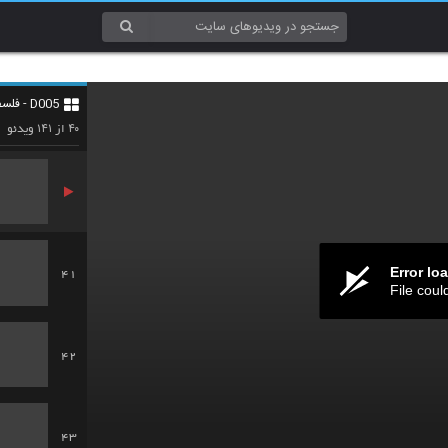
38
D005 - فلسفه و منطق (Philosophy & Logic)
39
۱۴۱
۴۰
از
ویدئو
Error lo
41
File coul
42
43