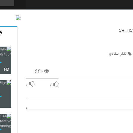
44
CRITIC
45
تفکر انتقادی
HD
۶۴۰
46
۰
۰
47
48