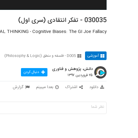
030035 - تفکر انتقادی (سری اول)
AL THINKING - Cognitive Biases: The GI Joe Fallacy
آموزشی
D005 - فلسفه و منطق (Philosophy & Logic)
دانش، پژوهش و فناوری
دنبال کردن
۲۵ فروردین ۱۳۹۷
دانلود
اشتراک
بعدا میبینم
گزارش