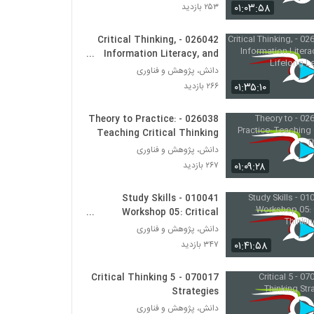
030049 - نظریه دانش
۰۱:۰۳:۵۸
۲۵۳ بازدید
۵۷۱ بازدید
026042 - Critical Thinking,
Information Literacy, and
030050 - نظریه دانش
Lifelong Learning
دانش، پژوهش و فناوری
۵۷۵ بازدید
۰۱:۳۵:۱۰
۲۶۶ بازدید
030051 - نظریه دانش
026038 - Theory to Practice:
۵۱۳ بازدید
Teaching Critical Thinking
دانش، پژوهش و فناوری
۰۱:۰۹:۲۸
۲۶۷ بازدید
030052 - نظریه دانش
۵۴۲ بازدید
010041 - Study Skills
Workshop 05: Critical
Thinking Skills
دانش، پژوهش و فناوری
030053 - نظریه دانش
۰۱:۴۱:۵۸
۳۴۷ بازدید
۵۲۶ بازدید
070017 - 5 Critical Thinking
030054 - نظریه دانش
Strategies
۵۷۹ بازدید
دانش، پژوهش و فناوری