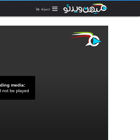
دسته ها
ading media:
d not be played