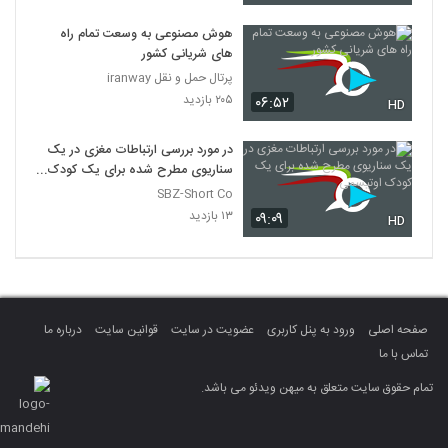
هوش مصنوعی به وسعت تمام راه
های شریانی کشور
پرتال حمل و نقل iranway
۲۰۵ بازدید
۰۶:۵۲
HD
در مورد بررسی ارتباطات مغزی در یک
سناریوی مطرح شده برای یک کودک
اوتیسمی
SBZ-Short Co
۱۳ بازدید
۰۹:۰۹
HD
صفحه اصلی
ورود به پنل کاربری
عضویت در سایت
قوانین سایت
درباره ما
تماس با ما
تمام حقوق سایت متعلق به میهن ویدئو می باشد.