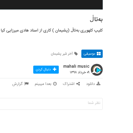
بەتاڷ
کلیپ کلهوڕی بەتاڷ (پشیمان ) کاری از اسناد هادی میرزایی کیا
موسیقی
آخر شڕ پشیمان
mahali music
دنبال کردن
۰۹ خرداد ۱۳۹۸
دانلود
اشتراک
بعدا میبینم
گزارش