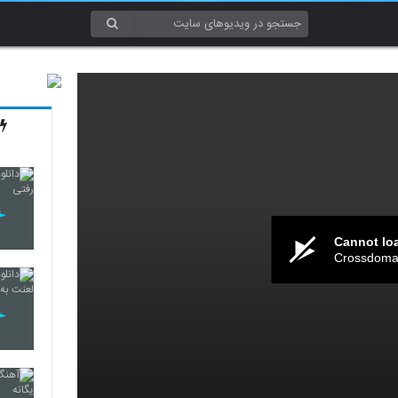
Cannot lo
Crossdomai