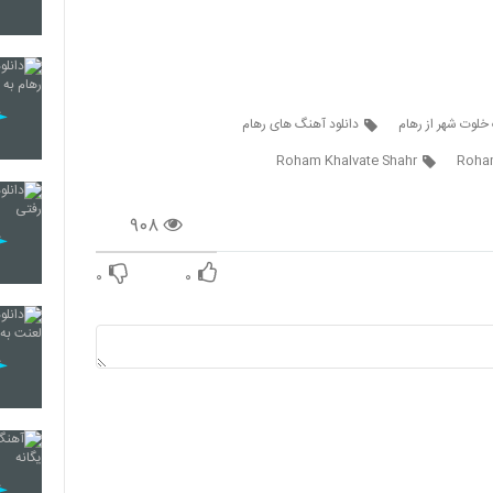
67
خلوت شهر از رهام
دانلود آهنگ های رهام
Roham Khalvate Shahr
Roha
68
۹۰۸
69
۰
۰
70
71