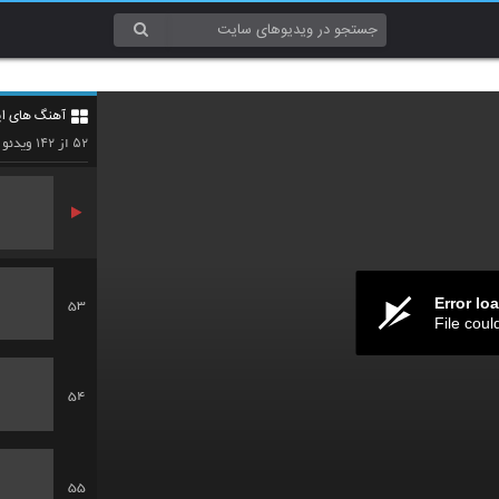
50
آهنگ های ایر
51
۱۴۲
۵۲
از
ویدئو
Error lo
53
File coul
54
55