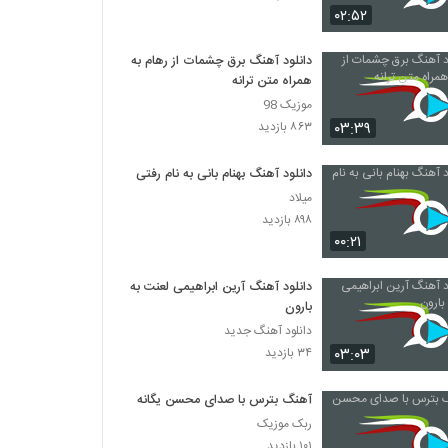
۰۲:۵۲
دانلود آهنگ جدید و زیبای مازیار فلاحی با نام
بگو برو
دانلود آهنگ برق چشمات از رهام به
همراه متن ترانه
۱,۲۶۵ بازدید
موزیک 98
صالح رضایی آهنگ عشق دو روزه
۰۳:۳۹
۸۶۳ بازدید
۸۰۴ بازدید
دانلود آهنگ بهنام بانی به نام رفتی
میلاد
موزیک زیبای تموم شدم از حجت درولی
۸۹۸ بازدید
۱,۹۵۳ بازدید
۰۰:۲۱
دانلود آهنگ آرین ابراهیمی لعنت به
آهنگ مهرداد عجمی بنام خیالی نیست
بارون
۱,۰۷۸ بازدید
دانلود آهنگ جدید
۰۳:۰۳
۳۴ بازدید
دانلود آهنگ سیاوش پالاهنگ عاشق تو
۱,۵۰۰ بازدید
آهنگ بترس با صدای محسن یگانه
ربک موزیک
۱۰۱ بازدید