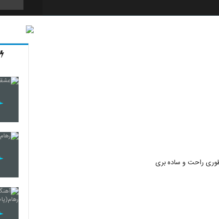
56
57
58
59
نطوری راحت و ساده بری
60