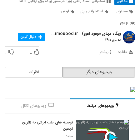
مذهبی
سخنرانی استاد رائفی پور - در مسیر پیاده روی اربعین 1401
سخنرانی
استاد رائفی پور
اربعین
۲۳۴
وبگاه مهدی موعود (عج) | mahdimouood.ir
دنبال کردن
۰۸ مهر ۱۴۰۱
دانلود
بیشتر
۰
۰
ویدیوهای دیگر
نظرات
ویدیوهای مرتبط
ویدیوهای کانال
توصیه های طب ایرانی به زائرین
اربعین
میلاد