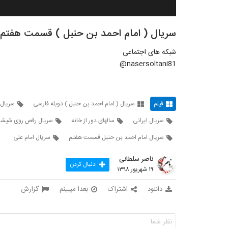
سریال ( امام احمد بن حنبل ) قسمت هفتم
شبکه های اجتماعی
nasersoltani81@
فیلم
سریال ( امام احمد بن حنبل ) دوبله فارسی
سریال
سریال ایرانی
سالهای دور از خانه
سریال رقص روی شیشه
سریال امام احمد بن حنبل قسمت هفتم
سریال امام علی
ناصر سلطانی
دنبال کردن
۱۹ شهریور ۱۳۹۸
دانلود
اشتراک
بعدا میبینم
گزارش