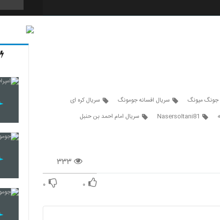
11
12
 جونگ میونگ
سریال افسانه جومونگ
سریال کره ای
Nasersoltani81
سریال امام احمد بن حنبل
13
14
۳۳۳
۰
۰
15