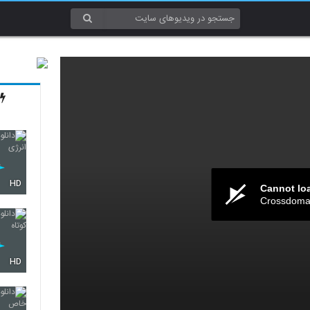
HD
Cannot lo
Crossdomai
HD