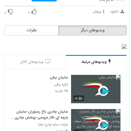
۰۹ آذر ۱۴۰۰
دانلود
بیشتر
۰
۰
ویدیوهای دیگر
نظرات
ویدیوهای مرتبط
ویدیوهای کانال
سایبان برقی
کرکره برقی
۷۵ بازدید
۰۱:۵۱
سایبان چادری باغ رستوران-سایبان
پارچه ای تالار عروسی-پوشش چادری
کافه رستوران-سقف پارچه ای باغ تالار-
شرکت سازه چاری غشا
سایبان چادری فودکورت-سایبان
۱۳ بازدید