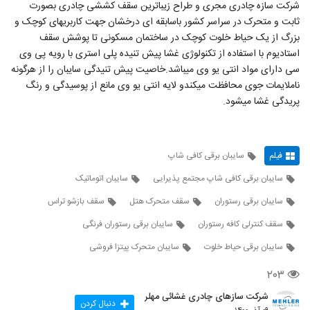
شرکت سازه چادری مجری و طراح زیباترین سقف کششی چادری بصورت
ثابت و متحرک در سراسر کشور باسابقه ای درخشان جهت کاربریهای کوچک و
بزرگ از یک حیاط خلوت کوچک در ساختمان مسکونی تا پوشش سقف
استادیوم با استفاده از تکنولوژی غشا پیش تنیده پلی استری با رویه پی وی
سی دارای مواد انتی یو وی میباشد.خاصیت پیش تنیدگی سایبان را از هرگونه
ناملایمات جوی محافظت میکندو لایه انتی یو وی مانع از پوسیدگی و رنگ
پریدگی غشا میشود.
فیلم
سایبان برقی کافی شاپ
سایبان برقی کافی شاپ مجتمع پذیرایی
سایبان اتوماتیک
سایبان برقی رستوران
سقف متحرک هتل
سقف بازشو تراس
سقف کنترلی کافه رستوران
سایبان برقی رستوران فرنگی
سایبان برقی حیاط خلوت
سایبان متحرک پیتزا فروشی
۲۰۳
شرکت سازهای چادری غشائی مهلر
دنبال کردن