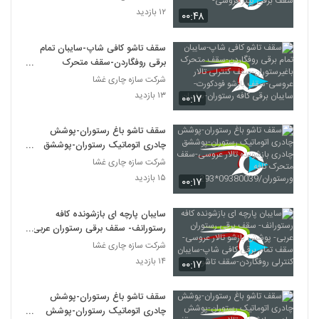
پیتزافروشی-
۱۲ بازدید
۰۰:۴۸
سقف تاشو کافی شاپ-سایبان تمام
برقی روفگاردن-سقف متحرک
باغیرستوران-سقف کنترلی تالار عروسی-
شرکت سازه چاری غشا
سقف بازشو فودکورت-سایبان برقی
۱۳ بازدید
۰۰:۱۷
کافه رستوران-سایبان
سقف تاشو باغ رستوران-پوشش
چادری اتوماتیک رستوران-پوششق
چادری بازشونده تالار عروسی-سقف
شرکت سازه چاری غشا
متحرک کافه
۱۵ بازدید
۰۰:۱۷
ورستوران/09380039*293
سایبان پارچه ای بازشونده کافه
رستورانف- سقف برقی رستوران عربی-
پوشش بازشو تالار عروسی-سقف تمام
شرکت سازه چاری غشا
برقی کافی شاپ-سایبان کنترلی
۱۴ بازدید
۰۰:۱۷
روفگاردن-سقف تاشو
سقف تاشو باغ رستوران-پوشش
چادری اتوماتیک رستوران-پوشش