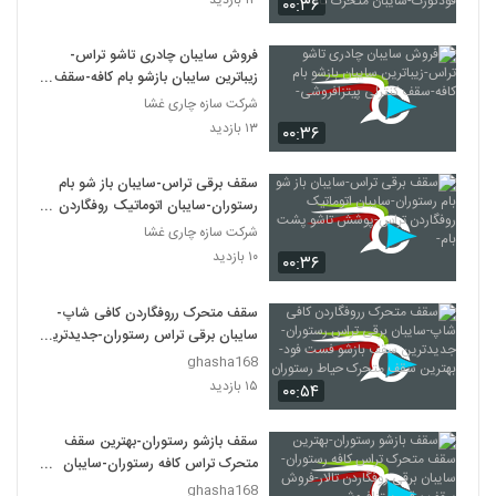
۰۰:۳۶
متحرک کافه
فروش سایبان چادری تاشو تراس-
زیباترین سایبان بازشو بام کافه-سقف
کنترلی پیتزافروشی-
شرکت سازه چاری غشا
۱۳ بازدید
۰۰:۳۶
سقف برقی تراس-سایبان باز شو بام
رستوران-سایبان اتوماتیک روفگاردن
تراس-پوشش تاشو پشت بام-
شرکت سازه چاری غشا
۱۰ بازدید
۰۰:۳۶
سقف متحرک رروفگاردن کافی شاپ-
سایبان برقی تراس رستوران-جدیدترین
سقف بازشو فست فود-بهترین سقف
ghasha168
متحرک حیاط رستوران
۱۵ بازدید
۰۰:۵۴
سقف بازشو رستوران-بهترین سقف
متحرک تراس کافه رستوران-سایبان
برقی روفگاردن تالار-فروش سقف برقی
ghasha168