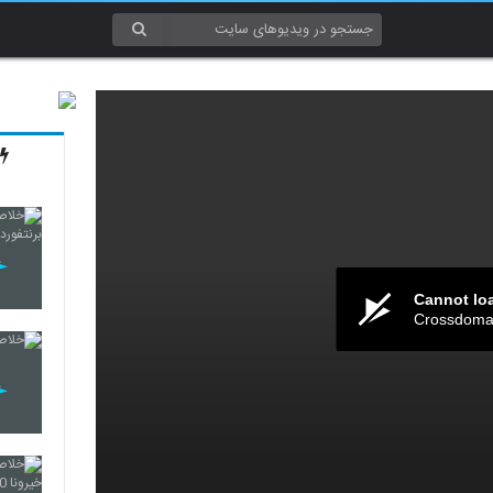
Cannot lo
Crossdomai