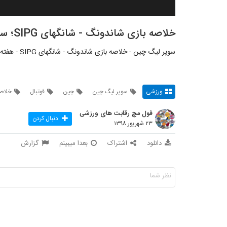
خلاصه بازی شاندونگ - شانگهای SIPG؛ سوپر لیگ چین
سوپر لیگ چین - خلاصه بازی شاندونگ - شانگهای SIPG - هفته 24/30 - 22 شهریور 1398
ورزشی
سوپر لیگ چین
چین
فوتبال
خلاصه
فول مچ رقابت های ورزشی
دنبال کردن
۲۳ شهریور ۱۳۹۸
دانلود
اشتراک
بعدا میبینم
گزارش