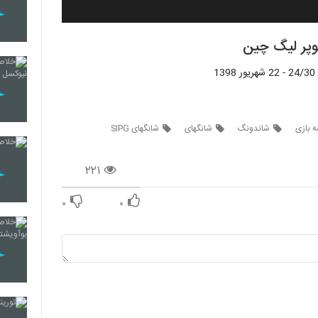
 بازی
شاندونگ
شانگهای
شانگهای SIPG
۲۲۱
۰
۰