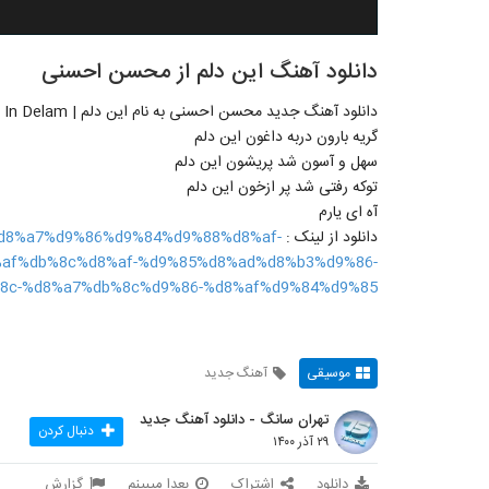
دانلود آهنگ این دلم از محسن احسنی
دانلود آهنگ جدید محسن احسنی به نام این دلم | Mohsen Ahsani In Delam |
گریه بارون دربه داغون این دلم
سهل و آسون شد پریشون این دلم
توکه رفتی شد پر ازخون این دلم
آه ای یارم
دانلود از لینک :
af%d8%a7%d9%86%d9%84%d9%88%d8%af-
af%db%8c%d8%af-%d9%85%d8%ad%d8%b3%d9%86-
c-%d8%a7%db%8c%d9%86-%d8%af%d9%84%d9%85/
موسیقی
آهنگ جدید
تهران سانگ - دانلود آهنگ جدید
دنبال کردن
۲۹ آذر ۱۴۰۰
دانلود
اشتراک
بعدا میبینم
گزارش