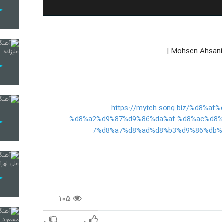
https://myteh-song.biz/%d8%
%d8%a2%d9%87%d9%86%da%af-%d8%ac%d8%
%d8%a7%d8%ad%d8%b3%d9%86%db%8
۱۰۵
۰
۰