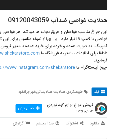
هدلایت غواصی ضدآب 09120043059
این چراغ مناسب غواصان و غریق نجات ها میباشد .هر غواصی برا
غواصی با لامپ t6 نیاز دارد .این چراغ نمونه مناسبی
کمپینگ به صورت عمده و خرده برای خرید عمده با مدیر فروش 
•لطفا برای اطلاعات بیشتر به فروشگاه ما
w.shekarstore.com
فرمایید.
•پیج اینستاگرام ما
s://www.instagram.com/shekarstore/
فیلم
طبیعتگردی هدلایت هدلایتباتریخور چراغقوه
فروش انواع لوازم کوه نوردی
دنبال کردن
۰۳ دی ۱۳۹۹
دانلود
اشتراک
بعدا میبینم
گزارش