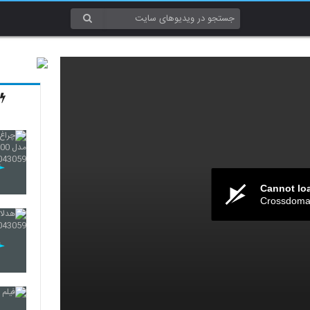
Cannot lo
Crossdomai