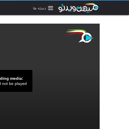
دسته ها
ading media:
d not be played