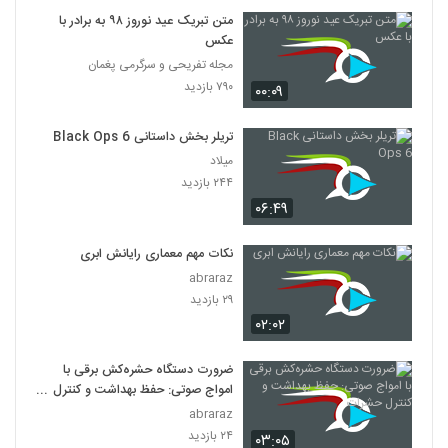
متن تبریک عید نوروز ۹۸ به برادر با
عکس
مجله تفریحی و سرگرمی پغمان
۷۹۰ بازدید
۰۰:۰۹
تریلر بخش داستانی Black Ops 6
میلاد
۲۴۴ بازدید
۰۶:۴۹
نکات مهم معماری رایانش ابری
abraraz
۲۹ بازدید
۰۲:۰۲
ضرورت دستگاه حشره‌کش برقی با
امواج صوتی: حفظ بهداشت و کنترل
حشرات
abraraz
۲۴ بازدید
۰۳:۰۵