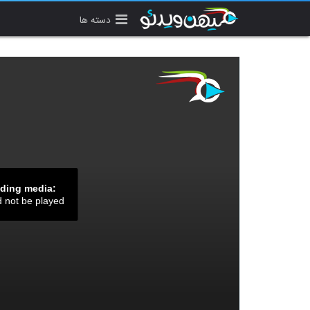
دسته ها
ading media:
d not be played