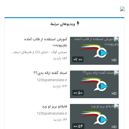
ویدیوهای مرتبط
آموزش استفاده از قالب آماده
پاورپوینت
سیجی کوک - دنیای CG و هنرهای دیجیتال
۱۵۹ بازدید
۰۷:۰۰
HD
استاد گفته ارائه بدی؟؟
123typetranslate.ir
۱۷۳ بازدید
۰۰:۵۰
HD
فایلاتو بریز تو ورد
123typetranslate.ir
۱۶۶ بازدید
۰۰:۵۴
HD