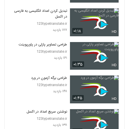
تبدیل کردن اعداد انگلیسی به فارسی
در اکسل
123typetranslate.ir
۱۷۷ بازدید
۰۱:۱۸
HD
طراحی تصاویر پازلی در پاورپوینت
123typetranslate.ir
۱۶۱ بازدید
۰۱:۳۵
HD
طراحی برگه آزمون در ورد
123typetranslate.ir
۱۴۸ بازدید
۰۱:۴۵
HD
نوشتن سریع اعداد در اکسل
123typetranslate.ir
۱۳۸ بازدید